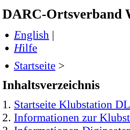
DARC-Ortsverband W 
E
nglish
|
H
ilfe
S
tartseite
>
Inhaltsverzeichnis
Startseite Klubstation
Informationen zur Klub