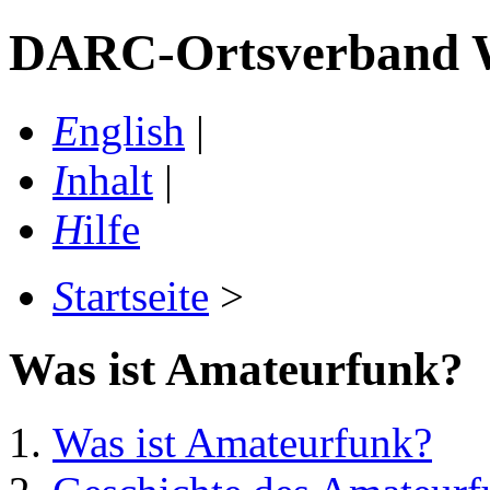
DARC-Ortsverband W 
E
nglish
|
I
nhalt
|
H
ilfe
S
tartseite
>
Was ist Amateurfunk?
Was ist Amateurfunk?